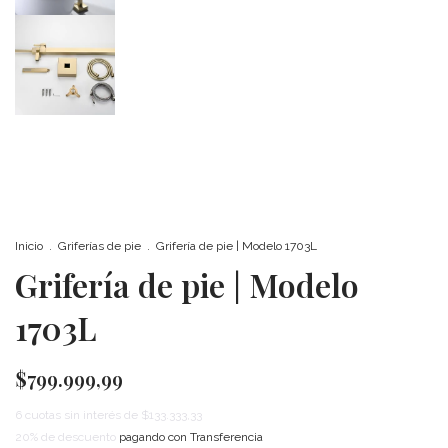
Inicio
.
Griferías de pie
.
Grifería de pie | Modelo 1703L
Grifería de pie | Modelo
1703L
$799.999,99
6
cuotas sin interés de
$133.333,33
20% de descuento
pagando con Transferencia