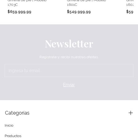
1703C
1601C
1602B
$659.999,99
$549.999,99
$599.
Newsletter
Registrate y recibí nuestras ofertas.
Categorías
Inicio
Productos